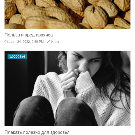
Польза и вред арахиса
-
сент. 24, 2022, 2:59 PM
Инна
Здоровье
Плакать полезно для здоровья